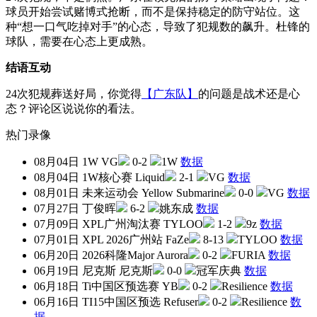
球员开始尝试赌博式抢断，而不是保持稳定的防守站位。这
种“想一口气吃掉对手”的心态，导致了犯规数的飙升。杜锋的
球队，需要在心态上更成熟。
结语互动
24次犯规葬送好局，你觉得
【广东队】
的问题是战术还是心
态？评论区说说你的看法。
热门录像
08月04日
1W
VG
0-2
1W
数据
08月04日
1W核心赛
Liquid
2-1
VG
数据
08月01日
未来运动会
Yellow Submarine
0-0
VG
数据
07月27日
丁俊晖
6-2
姚东成
数据
07月09日
XPL广州淘汰赛
TYLOO
1-2
9z
数据
07月01日
XPL 2026广州站
FaZe
8-13
TYLOO
数据
06月20日
2026科隆Major
Aurora
0-2
FURIA
数据
06月19日
尼克斯
尼克斯
0-0
冠军庆典
数据
06月18日
Ti中国区预选赛
YB
0-2
Resilience
数据
06月16日
TI15中国区预选
Refuser
0-2
Resilience
数
据