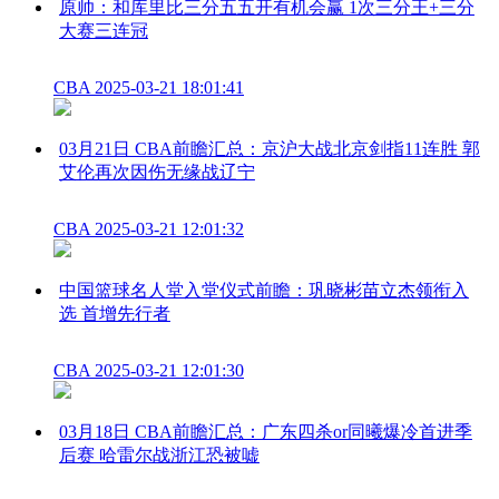
原帅：和库里比三分五五开有机会赢 1次三分王+三分
大赛三连冠
CBA
2025-03-21 18:01:41
03月21日 CBA前瞻汇总：京沪大战北京剑指11连胜 郭
艾伦再次因伤无缘战辽宁
CBA
2025-03-21 12:01:32
中国篮球名人堂入堂仪式前瞻：巩晓彬苗立杰领衔入
选 首增先行者
CBA
2025-03-21 12:01:30
03月18日 CBA前瞻汇总：广东四杀or同曦爆冷首进季
后赛 哈雷尔战浙江恐被嘘