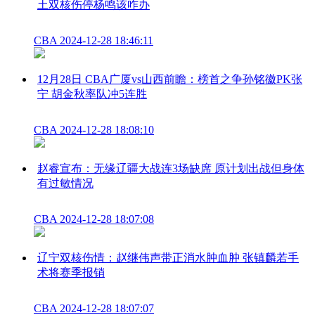
土双核伤停杨鸣该咋办
CBA
2024-12-28 18:46:11
12月28日 CBA广厦vs山西前瞻：榜首之争孙铭徽PK张
宁 胡金秋率队冲5连胜
CBA
2024-12-28 18:08:10
赵睿宣布：无缘辽疆大战连3场缺席 原计划出战但身体
有过敏情况
CBA
2024-12-28 18:07:08
辽宁双核伤情：赵继伟声带正消水肿血肿 张镇麟若手
术将赛季报销
CBA
2024-12-28 18:07:07