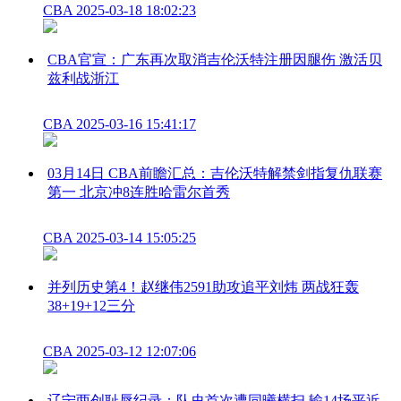
CBA
2025-03-18 18:02:23
CBA官宣：广东再次取消吉伦沃特注册因腿伤 激活贝
兹利战浙江
CBA
2025-03-16 15:41:17
03月14日 CBA前瞻汇总：吉伦沃特解禁剑指复仇联赛
第一 北京冲8连胜哈雷尔首秀
CBA
2025-03-14 15:05:25
并列历史第4！赵继伟2591助攻追平刘炜 两战狂轰
38+19+12三分
CBA
2025-03-12 12:07:06
辽宁两创耻辱纪录：队史首次遭同曦横扫 输14场平近