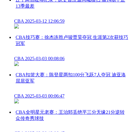
13季最差
CBA
2025-03-12 12:06:59
CBA技巧赛：徐杰连胜卢骏贾昊夺冠 生涯第2次获技巧
冠军
CBA
2025-03-03 00:08:06
CBA扣篮大赛：陈登星两扣100分飞跃7人夺冠 迪亚洛
屈居亚军
CBA
2025-03-03 00:06:47
CBA全明星元老赛：王治郅丢绝平三分无缘21分逆转
众传奇秀球技