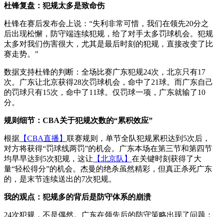
杜锋复盘：犯规太多是致命伤
杜锋在赛后发布会上说：“失利非常可惜，我们在领先20分之
后出现松懈，防守端连续犯规，给了对手太多罚球机会。犯规
太多对我们伤害很大，尤其是最后时刻的犯规，直接改变了比
赛走势。”
数据支持杜锋的判断：全场比赛广东犯规24次，北京只有17
次。广东让北京获得28次罚球机会，命中了21球。而广东自己
的罚球只有15次，命中了11球。仅罚球一项，广东就输了10
分。
规则细节：CBA关于犯规次数的“累积效应”
根据
【CBA直播】
联赛规则，单节全队犯规累积达到5次后，
对方将获得“罚球线两罚”的机会。广东本场在第三节和第四节
均早早达到5次犯规，这让
【北京队】
在关键时刻获得了大
量“轻松得分”的机会。杰曼的绝杀虽然精彩，但真正杀死广东
的，是末节连续送出的7次犯规。
我的观点：犯规多的背后是防守体系的崩溃
24次犯规，不是偶然。广东在领先后的防守策略出现了问题：