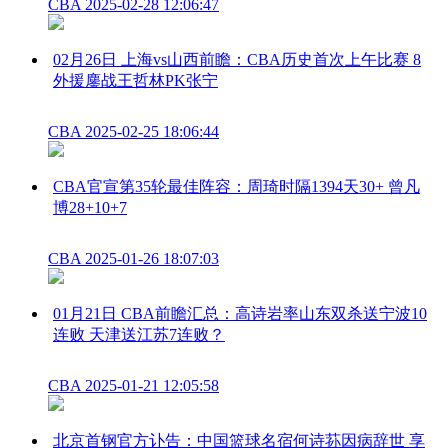
CBA
2025-02-28 12:06:47
02月26日 上海vs山西前瞻：CBA历史首次上午比赛 8
外援鏖战王哲林PK张宁
CBA
2025-02-25 18:06:44
CBA官宣第35轮最佳阵容：周琦时隔1394天30+ 曾凡
博28+10+7
CBA
2025-01-26 18:07:03
01月21日 CBA前瞻汇总：高诗岩率山东双杀送宁波10
连败 天津送江苏7连败？
CBA
2025-01-21 12:05:58
北京首钢官方讣告：中国篮球名宿何诗荪因病辞世 享