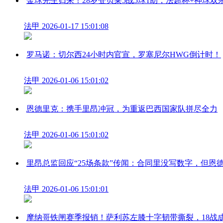
金球先生归来！28岁登贝莱5战5球1助，法超杯+神球双
法甲
2026-01-17 15:01:08
罗马诺：切尔西24小时内官宣，罗塞尼尔HWG倒计时！
法甲
2026-01-06 15:01:02
恩德里克：携手里昂冲冠，为重返巴西国家队拼尽全力
法甲
2026-01-06 15:01:02
里昂总监回应“25场条款”传闻：合同里没写数字，但恩德
法甲
2026-01-06 15:01:01
摩纳哥铁闸赛季报销！萨利苏左膝十字韧带撕裂，18战