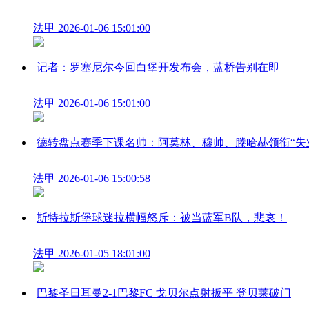
法甲
2026-01-06 15:01:00
记者：罗塞尼尔今回白堡开发布会，蓝桥告别在即
法甲
2026-01-06 15:01:00
德转盘点赛季下课名帅：阿莫林、穆帅、滕哈赫领衔“失
法甲
2026-01-06 15:00:58
斯特拉斯堡球迷拉横幅怒斥：被当蓝军B队，悲哀！
法甲
2026-01-05 18:01:00
巴黎圣日耳曼2-1巴黎FC 戈贝尔点射扳平 登贝莱破门