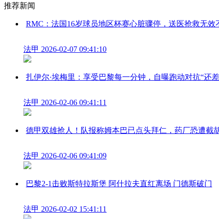
推荐新闻
RMC：法国16岁球员地区杯赛心脏骤停，送医抢救无效
法甲
2026-02-07 09:41:10
扎伊尔·埃梅里：享受巴黎每一分钟，自曝跑动对抗“还差
法甲
2026-02-06 09:41:11
德甲双雄抢人！队报称姆本巴已点头拜仁，药厂恐遭截
法甲
2026-02-06 09:41:09
巴黎2-1击败斯特拉斯堡 阿什拉夫直红离场 门德斯破门
法甲
2026-02-02 15:41:11