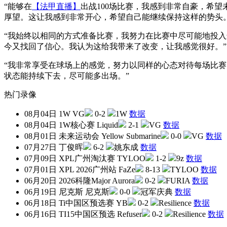
“能够在
【法甲直播】
出战100场比赛，我感到非常自豪，希
厚望。这让我感到非常开心，希望自己能继续保持这样的势头。
“我始终以相同的方式准备比赛，我努力在比赛中尽可能地投
今又找回了信心。我认为这给我带来了改变，让我感觉很好。”
“我非常享受在球场上的感觉，努力以同样的心态对待每场比
状态能持续下去，尽可能多出场。”
热门录像
08月04日
1W
VG
0-2
1W
数据
08月04日
1W核心赛
Liquid
2-1
VG
数据
08月01日
未来运动会
Yellow Submarine
0-0
VG
数据
07月27日
丁俊晖
6-2
姚东成
数据
07月09日
XPL广州淘汰赛
TYLOO
1-2
9z
数据
07月01日
XPL 2026广州站
FaZe
8-13
TYLOO
数据
06月20日
2026科隆Major
Aurora
0-2
FURIA
数据
06月19日
尼克斯
尼克斯
0-0
冠军庆典
数据
06月18日
Ti中国区预选赛
YB
0-2
Resilience
数据
06月16日
TI15中国区预选
Refuser
0-2
Resilience
数据