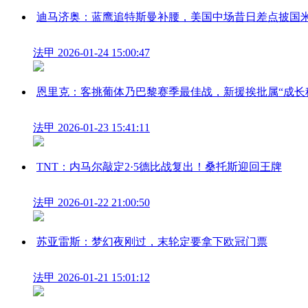
迪马济奥：蓝鹰追特斯曼补腰，美国中场昔日差点披国
法甲
2026-01-24 15:00:47
恩里克：客挑葡体乃巴黎赛季最佳战，新援挨批属“成长
法甲
2026-01-23 15:41:11
TNT：内马尔敲定2·5德比战复出！桑托斯迎回王牌
法甲
2026-01-22 21:00:50
苏亚雷斯：梦幻夜刚过，末轮定要拿下欧冠门票
法甲
2026-01-21 15:01:12