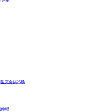
杀惊艳
里克会踢25场
成绝唱