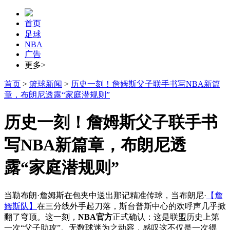
首页
足球
NBA
广告
更多>
首页
>
篮球新闻
>
历史一刻！詹姆斯父子联手书写NBA新篇
章，布朗尼透露“家庭潜规则”
历史一刻！詹姆斯父子联手书
写NBA新篇章，布朗尼透
露“家庭潜规则”
当勒布朗·詹姆斯在包夹中送出那记精准传球，当布朗尼·
【詹
姆斯队】
在三分线外手起刀落，斯台普斯中心的欢呼声几乎掀
翻了穹顶。这一刻，
NBA官方
正式确认：这是联盟历史上第
一次“父子助攻”。无数球迷为之动容，感叹这不仅是一次得