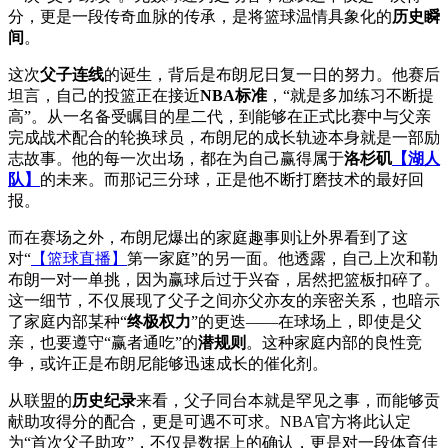
分，更是一段传奇血脉的传承，是将篮球温情具象化的
历史瞬
间
。
这次
父子连线
的诞生，背后是布朗尼日复一日的努力。他赛后
坦言，自己的投篮正在接近
NBA标准
，“就是多加练习不断提
高”。从一名备受瞩目的星二代，到能够在正式比赛中与父亲
完成战术配合的轮换球员，布朗尼的成长轨迹本身就是一部励
志故事。他的每一次出场，都在为自己赢得属于
洛杉矶
【湖人
队】
的未来。而那记三分球，正是他不断打磨技术的最好回
报。
而在赛场之外，布朗尼爆出的家庭趣事则让外界看到了这
对“
【篮球直播】
第一家庭”的另一面。他透露，自己上次和勒
布朗一对一单挑，因为赢球后过于兴奋，居然把篮板扣碎了。
这一细节，不仅展现了父子之间亦父亦友的亲密关系，也暗示
了家庭内部某种“
终极权力
”的更迭——在球场上，即使是父
亲，也要遵守“赢者通吃”的
潜规则
。这种家庭内部的良性竞
争，或许正是布朗尼能够迅速成长的催化剂。
从联盟的
历史纪录
来看，父子同台本就是罕见之事，而能够贡
献助攻得分的配合，更是可遇不可求。NBA官方将此认定
为“首次父子助攻”，不仅是数据上的确认，更是对一段体育佳