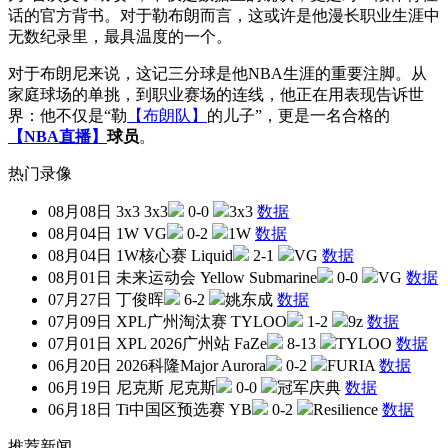
话的官方背书。对于勒布朗而言，这或许是他漫长职业生涯中
无数纪录里，最具温度的一个。
对于布朗尼来说，这记三分球是他NBA生涯的重要注脚。从
家庭球场的单挑，到职业赛场的连线，他正在用表现告诉世
界：他不仅是“勒
【布朗队】
的儿子”，更是一名合格的
【NBA直播】
球员
。
热门录像
08月08日
3x3
3x3
0-0
3x3
数据
08月04日
1W
VG
0-2
1W
数据
08月04日
1W核心赛
Liquid
2-1
VG
数据
08月01日
未来运动会
Yellow Submarine
0-0
VG
数据
07月27日
丁俊晖
6-2
姚东成
数据
07月09日
XPL广州淘汰赛
TYLOO
1-2
9z
数据
07月01日
XPL 2026广州站
FaZe
8-13
TYLOO
数据
06月20日
2026科隆Major
Aurora
0-2
FURIA
数据
06月19日
尼克斯
尼克斯
0-0
冠军庆典
数据
06月18日
Ti中国区预选赛
YB
0-2
Resilience
数据
推荐新闻