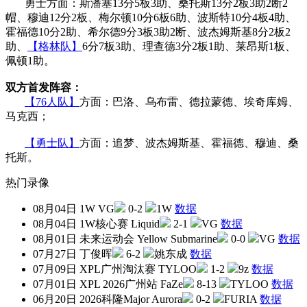
勇士方面：斯潘塞13分5板3助、桑托斯13分2板3助2断2
帽、穆迪12分2板、梅尔顿10分6板6助、波斯特10分4板4助、
霍福德10分2助、希尔德9分3板3助2断、波杰姆斯基8分2板2
助、
【格林队】
6分7板3助、理查德3分2板1助、莱昂斯1板、
佩顿1助。
双方首发阵容：
【76人队】
方面：巴洛、乌布雷、德拉蒙德、埃奇库姆、
马克西；
【勇士队】
方面：追梦、波杰姆斯基、霍福德、穆迪、桑
托斯。
热门录像
08月04日
1W
VG
0-2
1W
数据
08月04日
1W核心赛
Liquid
2-1
VG
数据
08月01日
未来运动会
Yellow Submarine
0-0
VG
数据
07月27日
丁俊晖
6-2
姚东成
数据
07月09日
XPL广州淘汰赛
TYLOO
1-2
9z
数据
07月01日
XPL 2026广州站
FaZe
8-13
TYLOO
数据
06月20日
2026科隆Major
Aurora
0-2
FURIA
数据