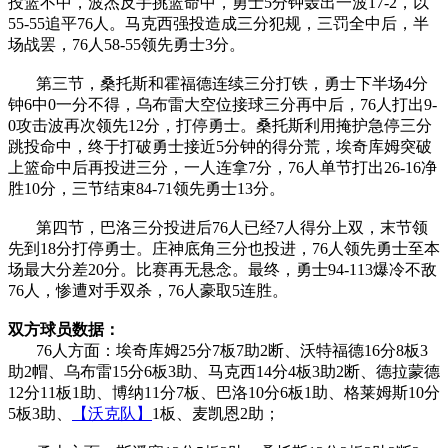
投篮不中，波杰反手挑篮命中，勇士5分钟轰出一波17-2，以
55-55追平76人。马克西强投造成三分犯规，三罚全中后，半
场战罢，76人58-55领先勇士3分。
第三节，桑托斯和霍福德连续三分打铁，勇士下半场4分
钟6中0一分不得，乌布雷大空位接球三分再中后，76人打出9-
0攻击波再次领先12分，打停勇士。桑托斯利用掩护急停三分
跳投命中，终于打破勇士接近5分钟的得分荒，埃奇库姆突破
上篮命中后再投进三分，一人连拿7分，76人单节打出26-16净
胜10分，三节结束84-71领先勇士13分。
第四节，巴洛三分投进后76人已经7人得分上双，末节领
先到18分打停勇士。庄神底角三分也投进，76人领先勇士至本
场最大分差20分。比赛再无悬念。最终，勇士94-113爆冷不敌
76人，惨遭对手双杀，76人豪取5连胜。
双方球员数据：
76人方面：埃奇库姆25分7板7助2断、沃特福德16分8板3
助2帽、乌布雷15分6板3助、马克西14分4板3助2断、德拉蒙德
12分11板1助、博纳11分7板、巴洛10分6板1助、格莱姆斯10分
5板3助、
【沃克队】
1板、麦凯恩2助；