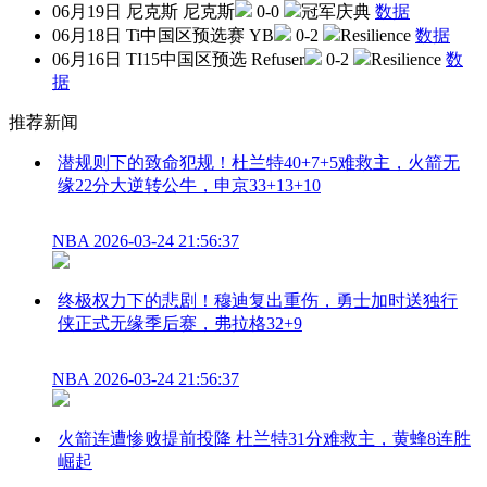
06月19日
尼克斯
尼克斯
0-0
冠军庆典
数据
06月18日
Ti中国区预选赛
YB
0-2
Resilience
数据
06月16日
TI15中国区预选
Refuser
0-2
Resilience
数
据
推荐新闻
潜规则下的致命犯规！杜兰特40+7+5难救主，火箭无
缘22分大逆转公牛，申京33+13+10
NBA
2026-03-24 21:56:37
终极权力下的悲剧！穆迪复出重伤，勇士加时送独行
侠正式无缘季后赛，弗拉格32+9
NBA
2026-03-24 21:56:37
火箭连遭惨败提前投降 杜兰特31分难救主，黄蜂8连胜
崛起