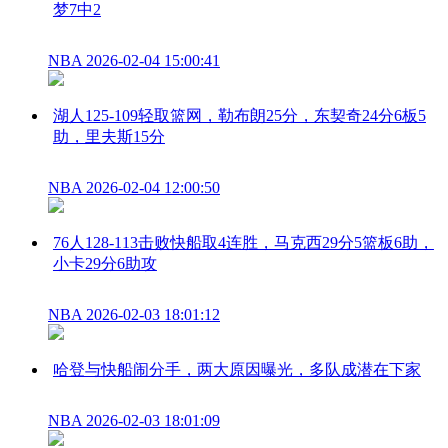
梦7中2
NBA
2026-02-04 15:00:41
湖人125-109轻取篮网，勒布朗25分，东契奇24分6板5
助，里夫斯15分
NBA
2026-02-04 12:00:50
76人128-113击败快船取4连胜，马克西29分5篮板6助，
小卡29分6助攻
NBA
2026-02-03 18:01:12
哈登与快船闹分手，两大原因曝光，多队成潜在下家
NBA
2026-02-03 18:01:09