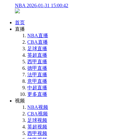
NBA
2026-01-31 15:00:42
首页
直播
NBA直播
CBA直播
足球直播
英超直播
西甲直播
德甲直播
法甲直播
意甲直播
中超直播
更多直播
视频
NBA视频
CBA视频
足球视频
英超视频
西甲视频