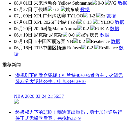
08月01日
未来运动会
Yellow Submarine
0-0
VG
数据
07月27日
丁俊晖
6-2
姚东成
数据
07月09日
XPL广州淘汰赛
TYLOO
1-2
9z
数据
07月01日
XPL 2026广州站
FaZe
8-13
TYLOO
数据
06月20日
2026科隆Major
Aurora
0-2
FURIA
数据
06月19日
尼克斯
尼克斯
0-0
冠军庆典
数据
06月18日
Ti中国区预选赛
YB
0-2
Resilience
数据
06月16日
TI15中国区预选
Refuser
0-2
Resilience
数
据
推荐新闻
潜规则下的致命犯规！杜兰特40+7+5难救主，火箭无
缘22分大逆转公牛，申京33+13+10
NBA
2026-03-24 21:56:37
终极权力下的悲剧！穆迪复出重伤，勇士加时送独行
侠正式无缘季后赛，弗拉格32+9