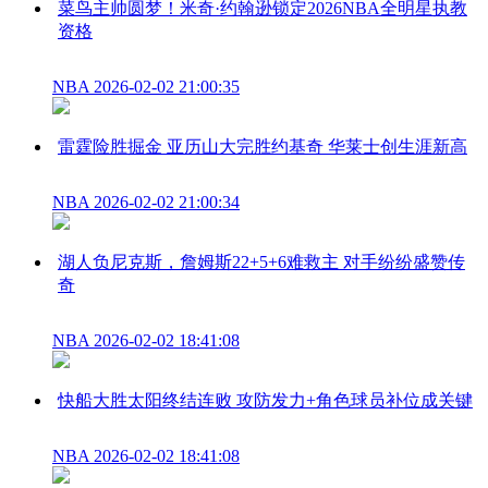
菜鸟主帅圆梦！米奇·约翰逊锁定2026NBA全明星执教
资格
NBA
2026-02-02 21:00:35
雷霆险胜掘金 亚历山大完胜约基奇 华莱士创生涯新高
NBA
2026-02-02 21:00:34
湖人负尼克斯，詹姆斯22+5+6难救主 对手纷纷盛赞传
奇
NBA
2026-02-02 18:41:08
快船大胜太阳终结连败 攻防发力+角色球员补位成关键
NBA
2026-02-02 18:41:08