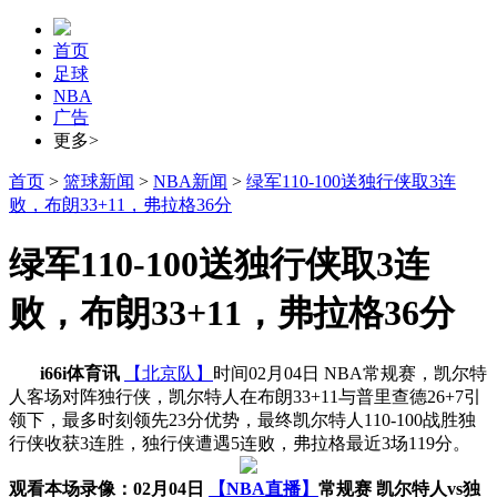
首页
足球
NBA
广告
更多>
首页
>
篮球新闻
>
NBA新闻
>
绿军110-100送独行侠取3连
败，布朗33+11，弗拉格36分
绿军110-100送独行侠取3连
败，布朗33+11，弗拉格36分
i66i体育讯
【北京队】
时间02月04日 NBA常规赛，凯尔特
人客场对阵独行侠，凯尔特人在布朗33+11与普里查德26+7引
领下，最多时刻领先23分优势，最终凯尔特人110-100战胜独
行侠收获3连胜，独行侠遭遇5连败，弗拉格最近3场119分。
观看本场录像：02月04日
【NBA直播】
常规赛 凯尔特人vs独