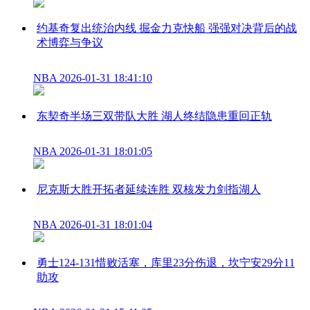
约基奇复出统治内线 掘金力克快船 强强对决背后的战
术博弈与争议
NBA
2026-01-31 18:41:10
东契奇半场三双带队大胜 湖人终结隐患重回正轨
NBA
2026-01-31 18:01:05
尼克斯大胜开拓者延续连胜 双核发力剑指湖人
NBA
2026-01-31 18:01:04
勇士124-131惜败活塞，库里23分伤退，坎宁安29分11
助攻