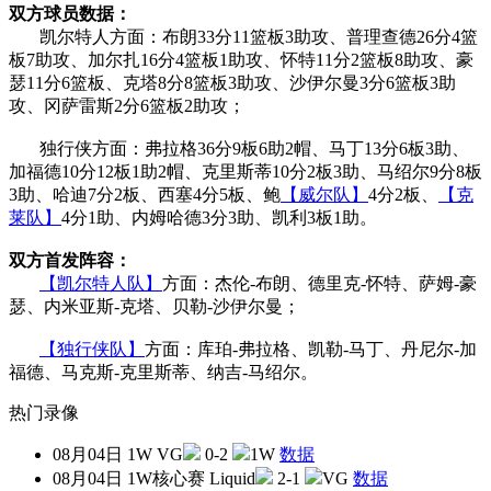
双方球员数据：
凯尔特人方面：布朗33分11篮板3助攻、普理查德26分4篮
板7助攻、加尔扎16分4篮板1助攻、怀特11分2篮板8助攻、豪
瑟11分6篮板、克塔8分8篮板3助攻、沙伊尔曼3分6篮板3助
攻、冈萨雷斯2分6篮板2助攻；
独行侠方面：弗拉格36分9板6助2帽、马丁13分6板3助、
加福德10分12板1助2帽、克里斯蒂10分2板3助、马绍尔9分8板
3助、哈迪7分2板、西塞4分5板、鲍
【威尔队】
4分2板、
【克
莱队】
4分1助、内姆哈德3分3助、凯利3板1助。
双方首发阵容：
【凯尔特人队】
方面：杰伦-布朗、德里克-怀特、萨姆-豪
瑟、内米亚斯-克塔、贝勒-沙伊尔曼；
【独行侠队】
方面：库珀-弗拉格、凯勒-马丁、丹尼尔-加
福德、马克斯-克里斯蒂、纳吉-马绍尔。
热门录像
08月04日
1W
VG
0-2
1W
数据
08月04日
1W核心赛
Liquid
2-1
VG
数据