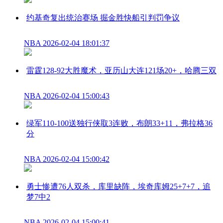
约基奇复出统治赛场 掘金胜快船引判罚争议
NBA
2026-02-04 18:01:37
雷霆128-92大胜魔术，亚历山大连121场20+，哈腾三双
NBA
2026-02-04 15:00:43
绿军110-100送独行侠取3连败，布朗33+11，弗拉格36
分
NBA
2026-02-04 15:00:42
勇士惨遭76人双杀，库里缺阵，埃奇库姆25+7+7，追
梦7中2
NBA
2026-02-04 15:00:41