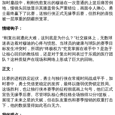
加时鏖战中，刚刚伤愈复出的穆迪在一次普通的上篮后痛苦倒
地，慢镜头回放显示其膝盖骨头严重错位，画面令人揪心。勇
士最终赢下了比赛，送独行侠正式无缘季后赛，但胜利的喜悦
被一层厚重的阴霾所笼罩。
情绪钩子：
“刚复出就遭此大难，这到底是为什么？”社交媒体上，无数球
迷表达着对穆迪的心疼与愤怒。当球员的健康与球队的赛季目
标发生冲突时，所谓的“终极权力”究竟掌握在谁手中？是急于
让核心回归的教练组，还是对于复出时间表过于乐观的医疗团
队？这种质疑声在现场和网络上形成了巨大的回响。
正文：
比赛的进程跌宕起伏，勇士与独行侠在常规时间战成平手，加
时赛中，勇士凭借更稳定的发挥，最终以微弱优势锁定胜局。
这场胜利，也让独行侠本赛季的征程彻底画上句号，他们正式
宣告无缘季后赛。尽管球队核心弗拉格全场独得32分9篮板，
展现了未来之星的天赋，但在队友重伤和赛季报销的双重打击
下，他的数据显得如此苍白无力。
我的观点：