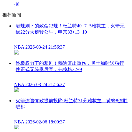
据
推荐新闻
潜规则下的致命犯规！杜兰特40+7+5难救主，火箭无
缘22分大逆转公牛，申京33+13+10
NBA
2026-03-24 21:56:37
终极权力下的悲剧！穆迪复出重伤，勇士加时送独行
侠正式无缘季后赛，弗拉格32+9
NBA
2026-03-24 21:56:37
火箭连遭惨败提前投降 杜兰特31分难救主，黄蜂8连胜
崛起
NBA
2026-02-06 18:00:37