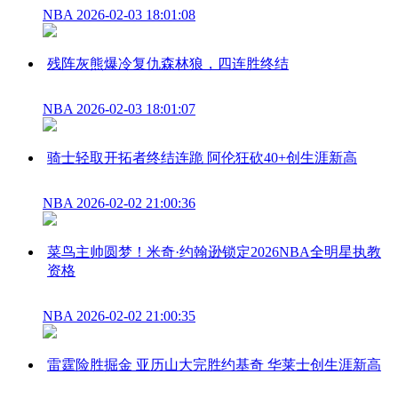
NBA
2026-02-03 18:01:08
残阵灰熊爆冷复仇森林狼，四连胜终结
NBA
2026-02-03 18:01:07
骑士轻取开拓者终结连跪 阿伦狂砍40+创生涯新高
NBA
2026-02-02 21:00:36
菜鸟主帅圆梦！米奇·约翰逊锁定2026NBA全明星执教
资格
NBA
2026-02-02 21:00:35
雷霆险胜掘金 亚历山大完胜约基奇 华莱士创生涯新高