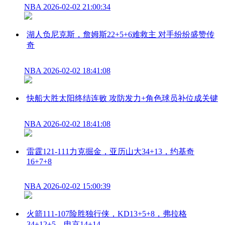
NBA
2026-02-02 21:00:34
湖人负尼克斯，詹姆斯22+5+6难救主 对手纷纷盛赞传
奇
NBA
2026-02-02 18:41:08
快船大胜太阳终结连败 攻防发力+角色球员补位成关键
NBA
2026-02-02 18:41:08
雷霆121-111力克掘金，亚历山大34+13，约基奇
16+7+8
NBA
2026-02-02 15:00:39
火箭111-107险胜独行侠，KD13+5+8，弗拉格
34+12+5，申京14+14