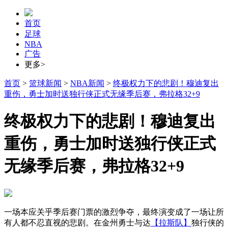
首页
足球
NBA
广告
更多>
首页
>
篮球新闻
>
NBA新闻
>
终极权力下的悲剧！穆迪复出
重伤，勇士加时送独行侠正式无缘季后赛，弗拉格32+9
终极权力下的悲剧！穆迪复出
重伤，勇士加时送独行侠正式
无缘季后赛，弗拉格32+9
一场本应关乎季后赛门票的激烈争夺，最终演变成了一场让所
有人都不忍直视的悲剧。在金州勇士与达
【拉斯队】
独行侠的