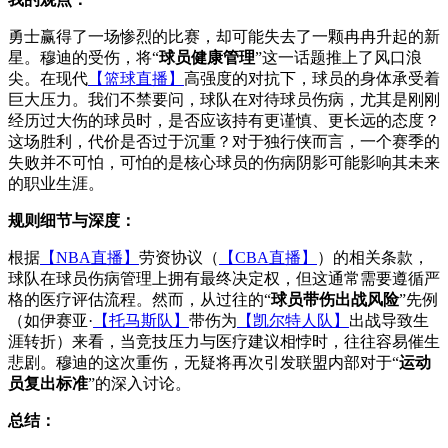
勇士赢得了一场惨烈的比赛，却可能失去了一颗冉冉升起的新
星。穆迪的受伤，将“
球员健康管理
”这一话题推上了风口浪
尖。在现代
【篮球直播】
高强度的对抗下，球员的身体承受着
巨大压力。我们不禁要问，球队在对待球员伤病，尤其是刚刚
经历过大伤的球员时，是否应该持有更谨慎、更长远的态度？
这场胜利，代价是否过于沉重？对于独行侠而言，一个赛季的
失败并不可怕，可怕的是核心球员的伤病阴影可能影响其未来
的职业生涯。
规则细节与深度：
根据
【NBA直播】
劳资协议（
【CBA直播】
）的相关条款，
球队在球员伤病管理上拥有最终决定权，但这通常需要遵循严
格的医疗评估流程。然而，从过往的“
球员带伤出战风险
”先例
（如伊赛亚·
【托马斯队】
带伤为
【凯尔特人队】
出战导致生
涯转折）来看，当竞技压力与医疗建议相悖时，往往容易催生
悲剧。穆迪的这次重伤，无疑将再次引发联盟内部对于“
运动
员复出标准
”的深入讨论。
总结：