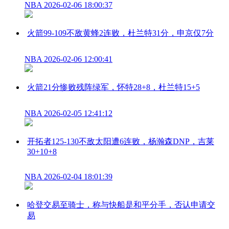
NBA
2026-02-06 18:00:37
火箭99-109不敌黄蜂2连败，杜兰特31分，申京仅7分
NBA
2026-02-06 12:00:41
火箭21分惨败残阵绿军，怀特28+8，杜兰特15+5
NBA
2026-02-05 12:41:12
开拓者125-130不敌太阳遭6连败，杨瀚森DNP，吉莱
30+10+8
NBA
2026-02-04 18:01:39
哈登交易至骑士，称与快船是和平分手，否认申请交
易