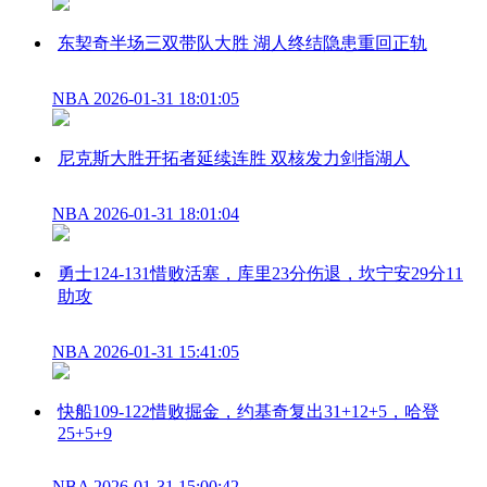
东契奇半场三双带队大胜 湖人终结隐患重回正轨
NBA
2026-01-31 18:01:05
尼克斯大胜开拓者延续连胜 双核发力剑指湖人
NBA
2026-01-31 18:01:04
勇士124-131惜败活塞，库里23分伤退，坎宁安29分11
助攻
NBA
2026-01-31 15:41:05
快船109-122惜败掘金，约基奇复出31+12+5，哈登
25+5+9
NBA
2026-01-31 15:00:42