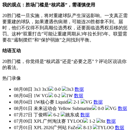
我的观点：胜场门槛是“核武器”，需谨慎使用
20胜门槛一旦实施，将对重建球队产生深远影响。一支真正需
要重建的球队，如果遭遇伤病潮，可能连20胜都拿不到。届
时，他们不仅得不到高顺位选秀权，还要面临选秀权后移的惩
罚。这种“双重打击”可能让重建周期从3年拉长到5年。联盟需
要在“遏制摆烂”和“保护弱旅”之间找到平衡。
结语互动
20胜门槛，你觉得是“核武器”还是“必要之恶”？评论区说说你
的看法。
热门录像
08月08日
3x3
3x3
0-0
3x3
数据
08月04日
1W
VG
0-2
1W
数据
08月04日
1W核心赛
Liquid
2-1
VG
数据
08月01日
未来运动会
Yellow Submarine
0-0
VG
数据
07月27日
丁俊晖
6-2
姚东成
数据
07月09日
XPL广州淘汰赛
TYLOO
1-2
9z
数据
07月01日
XPL 2026广州站
FaZe
8-13
TYLOO
数据