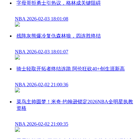
字母哥拒勇士引热议，格林成关键阻碍
NBA
2026-02-03 18:01:08
残阵灰熊爆冷复仇森林狼，四连胜终结
NBA
2026-02-03 18:01:07
骑士轻取开拓者终结连跪 阿伦狂砍40+创生涯新高
NBA
2026-02-02 21:00:36
菜鸟主帅圆梦！米奇·约翰逊锁定2026NBA全明星执教
资格
NBA
2026-02-02 21:00:35