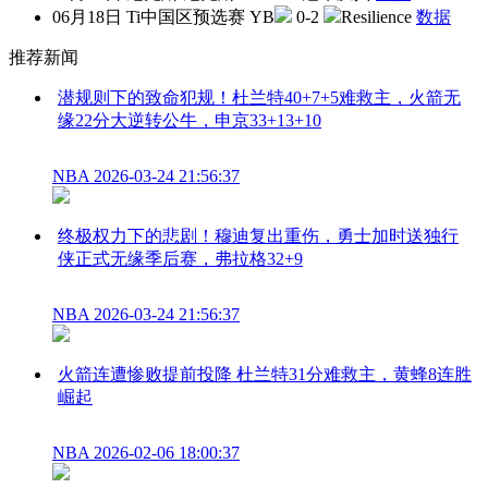
06月18日
Ti中国区预选赛
YB
0-2
Resilience
数据
推荐新闻
潜规则下的致命犯规！杜兰特40+7+5难救主，火箭无
缘22分大逆转公牛，申京33+13+10
NBA
2026-03-24 21:56:37
终极权力下的悲剧！穆迪复出重伤，勇士加时送独行
侠正式无缘季后赛，弗拉格32+9
NBA
2026-03-24 21:56:37
火箭连遭惨败提前投降 杜兰特31分难救主，黄蜂8连胜
崛起
NBA
2026-02-06 18:00:37