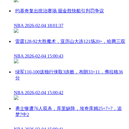
约基奇复出统治赛场 掘金胜快船引判罚争议
NBA
2026-02-04 18:01:37
雷霆128-92大胜魔术，亚历山大连121场20+，哈腾三双
NBA
2026-02-04 15:00:43
绿军110-100送独行侠取3连败，布朗33+11，弗拉格36
分
NBA
2026-02-04 15:00:42
勇士惨遭76人双杀，库里缺阵，埃奇库姆25+7+7，追
梦7中2