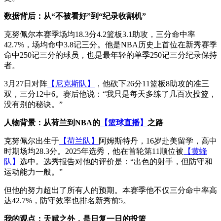
数据背后：从“不被看好”到“纪录收割机”
克努佩尔本赛季场均18.3分4.2篮板3.1助攻，三分命中率
42.7%，场均命中3.8记三分。他是NBA历史上首位在新秀赛季
命中250记三分的球员，也是最年轻的单季250记三分纪录保持
者。
3月27日对阵
【尼克斯队】
，他砍下26分11篮板8助攻的准三
双，三分12中6。赛后他说：“我只是每天多练了几百次投篮，
没有别的秘诀。”
人物背景：从荷兰到NBA的
【篮球直播】
之路
克努佩尔出生于
【荷兰队】
阿姆斯特丹，16岁赴美留学，高中
时期场均28.3分。2025年选秀，他在首轮第11顺位被
【黄蜂
队】
选中。选秀报告对他的评价是：“出色的射手，但防守和
运动能力一般。”
但他的努力超出了所有人的预期。本赛季他不仅三分命中率高
达42.7%，防守效率也排名新秀前5。
我的观点：天赋之外，是日复一日的投篮