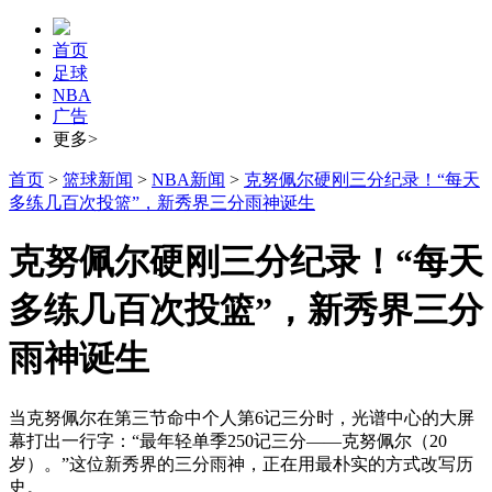
首页
足球
NBA
广告
更多>
首页
>
篮球新闻
>
NBA新闻
>
克努佩尔硬刚三分纪录！“每天
多练几百次投篮”，新秀界三分雨神诞生
克努佩尔硬刚三分纪录！“每天
多练几百次投篮”，新秀界三分
雨神诞生
当克努佩尔在第三节命中个人第6记三分时，光谱中心的大屏
幕打出一行字：“最年轻单季250记三分——克努佩尔（20
岁）。”这位新秀界的三分雨神，正在用最朴实的方式改写历
史。