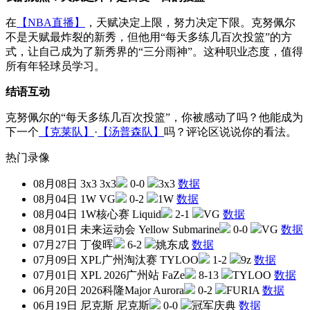
在
【NBA直播】
，天赋决定上限，努力决定下限。克努佩尔
不是天赋最炸裂的新秀，但他用“每天多练几百次投篮”的方
式，让自己成为了新秀界的“三分雨神”。这种职业态度，值得
所有年轻球员学习。
结语互动
克努佩尔的“每天多练几百次投篮”，你被感动了吗？他能成为
下一个
【克莱队】
·
【汤普森队】
吗？评论区说说你的看法。
热门录像
08月08日
3x3
3x3
0-0
3x3
数据
08月04日
1W
VG
0-2
1W
数据
08月04日
1W核心赛
Liquid
2-1
VG
数据
08月01日
未来运动会
Yellow Submarine
0-0
VG
数据
07月27日
丁俊晖
6-2
姚东成
数据
07月09日
XPL广州淘汰赛
TYLOO
1-2
9z
数据
07月01日
XPL 2026广州站
FaZe
8-13
TYLOO
数据
06月20日
2026科隆Major
Aurora
0-2
FURIA
数据
06月19日
尼克斯
尼克斯
0-0
冠军庆典
数据