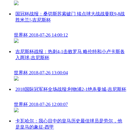
国冠杯战报：桑切斯苏索破门 续点球大战战曼联9-8战
胜米兰!-吉尼斯杯
世界杯
2018-07-26 14:00:12
吉尼斯杯战报：热刺4-1击败罗马 略伦特和小卢卡斯各
入两球-吉尼斯杯
世界杯
2018-07-26 13:00:04
2018国际冠军杯全场战报:利物浦2-1绝杀曼城-吉尼斯杯
世界杯
2018-07-26 12:00:07
卡瓦哈尔：我心目中的皇马历史最佳球员是劳尔，他
是皇马的象征-西甲