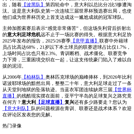
出，随着
【波黑队】
第四轮命中，意大利以总比分2比5惨遭淘
汰。这是意大利队史第一次连续三届世界杯预选赛出局，也使
他们成为世界杯历史上首支达成这一尴尬成就的冠军球队。
主帅加图索赛后表示“感觉非常痛苦”，但这场失利背后折射出
的
意大利足球危机
远不止于一场比赛的得失。根据意大利足协
2025年发布的报告，2025/26赛季
【意甲直播】
联赛中外籍球
员占比高达68%，21岁以下本土球员的联赛进球占比仅1.7%，
上场时间占比也只有2.3%。青训断档、战术僵化、联赛竞争
力下滑，三重困境交织在一起，让这支传统豪门陷入了难以自
拔的泥沼。
从2006年
【柏林队】
奥林匹克球场的巅峰捧杯，到2026年比利
诺波耶球场的黯然出局，整整二十年，意大利足球走过了一条
从天堂到地狱的坠落轨迹。当蓝衣军团连续缺席三届
【世界杯
直播】
的残酷现实摆在面前，亚平宁半岛的足球复兴之路究竟
在何方？
意大利
【足球直播】
复兴
还有多少路要走？您认为
【意大利队】
队的问题根源在青训、联赛还是战术体系？欢迎
在评论区发表您的见解。
热门录像