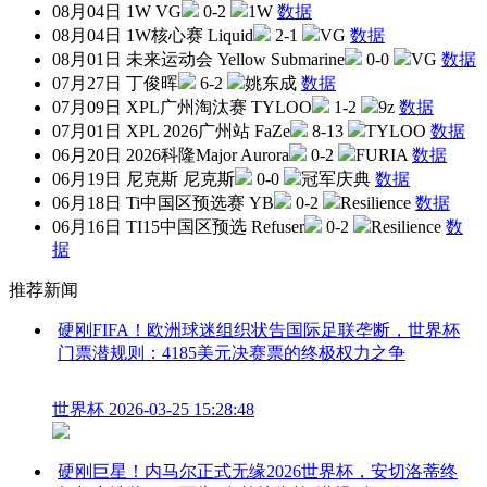
08月04日
1W
VG
0-2
1W
数据
08月04日
1W核心赛
Liquid
2-1
VG
数据
08月01日
未来运动会
Yellow Submarine
0-0
VG
数据
07月27日
丁俊晖
6-2
姚东成
数据
07月09日
XPL广州淘汰赛
TYLOO
1-2
9z
数据
07月01日
XPL 2026广州站
FaZe
8-13
TYLOO
数据
06月20日
2026科隆Major
Aurora
0-2
FURIA
数据
06月19日
尼克斯
尼克斯
0-0
冠军庆典
数据
06月18日
Ti中国区预选赛
YB
0-2
Resilience
数据
06月16日
TI15中国区预选
Refuser
0-2
Resilience
数
据
推荐新闻
硬刚FIFA！欧洲球迷组织状告国际足联垄断，世界杯
门票潜规则：4185美元决赛票的终极权力之争
世界杯
2026-03-25 15:28:48
硬刚巨星！内马尔正式无缘2026世界杯，安切洛蒂终