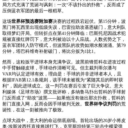
局方式充满了荒诞与讽刺：一次“不该扑出的扑救”，反而成了
压倒蓝衣军团的最后一根稻草。
这场
世界杯预选赛附加赛
决赛的过程跌宕起伏。第15分钟，波
黑门将瓦西里出现低级失误，巴雷拉助攻基恩破门，意大利队
取得梦幻开局。但转折点在第41分钟降临：巴斯托尼因战术犯
规被直接红牌罚下，意大利被迫以十人应战。人数劣势之下，
蓝衣军团转入防守模式，但波黑队的攻势如潮水般汹涌。第79
分钟，塔巴科维奇补射破门，将比分扳为1比1。
然而，这粒扳平进球本身充满争议。波黑前锋哲科在进攻过程
中手臂触碰皮球，手球动作清晰可见。但主裁判蒂尔潘与
VAR均认定进球有效，理由是：手球的并非进球者本人，且
根据IFAB第12.1条规则，该手球未被视为“紧随其后的即时获
利”，因此进球成立。这一判罚在赛后引发了巨大争议。意大
利媒体《足球市场》撰文批评称，多纳鲁马扑出哲科的手球射
门反而成了“助攻”波黑——如果他没有做出那次扑救，哲科的
射门直接入网，反而会因手球被判无效。
世界杯争议判罚
的荒
诞性，在这一刻被推向了极致。
点球大战中，意大利的命运彻底崩塌。首轮出场的20岁小将皮
奥·埃斯波西托直接将球打飞，克里斯坦特第三轮击中横梁弹