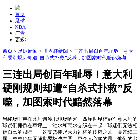
首页
足球
NBA
广告
更多>
首页
>
足球新闻
>
世界杯新闻
>
三连出局创百年耻辱！意大
利硬刚规则却遭“自杀式扑救”反噬，加图索时代黯然落幕
三连出局创百年耻辱！意大利
硬刚规则却遭“自杀式扑救”反
噬，加图索时代黯然落幕
当终场哨声在比利诺波耶球场响起，四届世界杯冠军意大利的
球员们瘫倒在草坪上，泪水和雨水交织在一起。球迷们无法相
信自己的眼睛——这支曾捧起大力神杯的传奇之师，竟连续三
届、整整12年无缘世界杯决赛圈。更令人心痛的是，他们的出