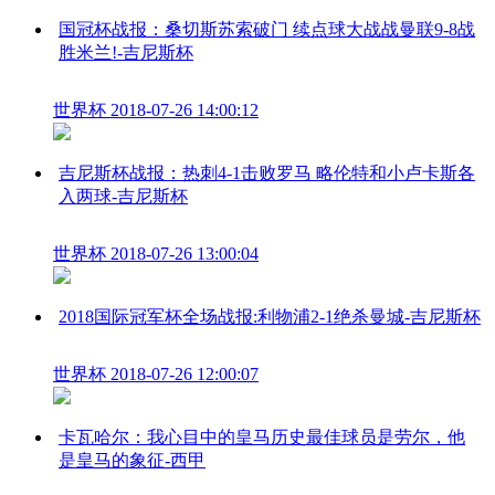
国冠杯战报：桑切斯苏索破门 续点球大战战曼联9-8战
胜米兰!-吉尼斯杯
世界杯
2018-07-26 14:00:12
吉尼斯杯战报：热刺4-1击败罗马 略伦特和小卢卡斯各
入两球-吉尼斯杯
世界杯
2018-07-26 13:00:04
2018国际冠军杯全场战报:利物浦2-1绝杀曼城-吉尼斯杯
世界杯
2018-07-26 12:00:07
卡瓦哈尔：我心目中的皇马历史最佳球员是劳尔，他
是皇马的象征-西甲