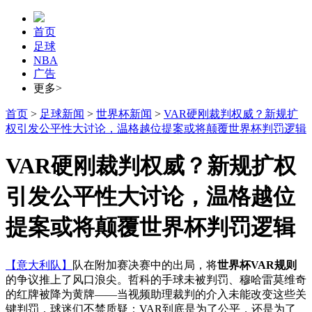
首页
足球
NBA
广告
更多>
首页
>
足球新闻
>
世界杯新闻
>
VAR硬刚裁判权威？新规扩
权引发公平性大讨论，温格越位提案或将颠覆世界杯判罚逻辑
VAR硬刚裁判权威？新规扩权
引发公平性大讨论，温格越位
提案或将颠覆世界杯判罚逻辑
【意大利队】
队在附加赛决赛中的出局，将
世界杯VAR规则
的争议推上了风口浪尖。哲科的手球未被判罚、穆哈雷莫维奇
的红牌被降为黄牌——当视频助理裁判的介入未能改变这些关
键判罚，球迷们不禁质疑：VAR到底是为了公平，还是为了