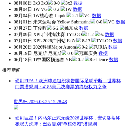
08月08日
3x3
3x3
0-0
3x3
数据
08月04日
1W
VG
0-2
1W
数据
08月04日
1W核心赛
Liquid
2-1
VG
数据
08月01日
未来运动会
Yellow Submarine
0-0
VG
数据
07月27日
丁俊晖
6-2
姚东成
数据
07月09日
XPL广州淘汰赛
TYLOO
1-2
9z
数据
07月01日
XPL 2026广州站
FaZe
8-13
TYLOO
数据
06月20日
2026科隆Major
Aurora
0-2
FURIA
数据
06月19日
尼克斯
尼克斯
0-0
冠军庆典
数据
06月18日
Ti中国区预选赛
YB
0-2
Resilience
数据
推荐新闻
硬刚FIFA！欧洲球迷组织状告国际足联垄断，世界杯
门票潜规则：4185美元决赛票的终极权力之争
世界杯
2026-03-25 15:28:48
硬刚巨星！内马尔正式无缘2026世界杯，安切洛蒂终
极权力洗牌：巴西告别“单核依赖”潜规则