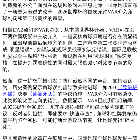
制造新的不公？而就在这场风波尚未平息之际，国际足联宣布
了一项更为激进的改革：2026世界杯将首次允许VAR介入角
球判罚和第二张黄牌的审查。
根据IFAB修订的VAR协议，从本届世界杯开始，VAR可在以
下两种新场景中主动介入：一是复核角球归属是否存在明显错
判，如出界前最后触球方的判定；二是审查第二张黄牌是否构
成“明显错误”，如误认犯规球员或事实认定错误。国际足联裁
判委员会主席科里纳强调，新规旨在利用“死球时间”快速复
核，在提升判罚准确性的同时最大限度减少对比赛节奏的影
响。
然而，这一扩权举措引发了两种截然不同的声音。支持者认
为，历史案例显示角球误判曾导致关键进球，如2016
【欧洲杯
直播】
决赛
【葡萄牙队】
的争议角球，VAR介入可有效避免
此类影响比赛走向的错判。数据显示，VAR已使判罚准确率
从93%提升至98.8%，尤其在越位和红牌判罚上显著降低了争
议。反对者则担忧，即使要求“快速审查”，角球和红牌复核仍
需平均47至90秒，可能打断比赛攻防节奏，让足球变得“碎片
化”。
更具颠覆性的改革正在酝酿之中。国际足联全球足球发展主管