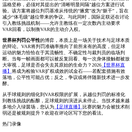
温格坚称，必须对其提出的“清晰明显间隔”越位方案进行试
验。该方案将越位判罚基准从传统的“腋窝”改为“躯干”，旨在
减少“体毛级”越位带来的争议。与此同时，国际足联还在讨论
引入教练挑战机制——允许主教练在一定次数内主动要求
VAR回看，以制衡VAR的主动介入权。
世界杯判罚公平性
的博弈，本质上是一场关于技术与足球本质
的辩论。VAR将判罚准确率推向了前所未有的高度，但足球
运动的魅力恰恰在于其流畅性、不确定性与裁判员的临场判
断。当每一帧画面都可以被反复回看、每一次身体接触都被放
大审视，足球是否会失去其原始的生命力？2026
【世界杯直
播】
将成为检验VAR扩权成效的试金石——若配套措施有效
落地，公平性可能占优；反之，争议或将伴随新技术进一步发
酵。
从手球规则的细化到VAR权限的扩展，从越位判罚的标准化
到教练挑战的酝酿，足球规则的演进从未停止。当技术越来越
多地介入绿茵场，您认为
【足球直播】
比赛的魅力会被技术削
弱还是被规则提升？欢迎在评论区写下您的看法。
热门录像