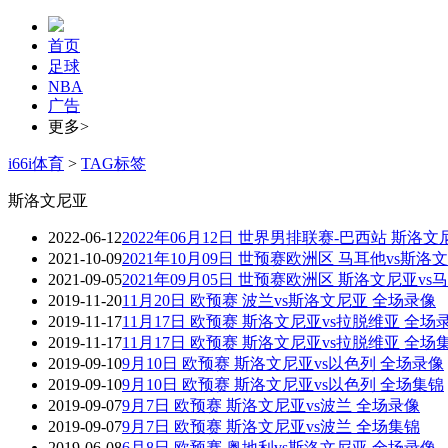
首页
足球
NBA
广告
更多>
i66i体育
>
TAG标签
斯洛文尼亚
2022-06-12
2022年06月12日 世界男排联赛-巴西站 斯洛文
2021-10-09
2021年10月09日 世预赛欧洲区 马耳他vs斯洛
2021-09-05
2021年09月05日 世预赛欧洲区 斯洛文尼亚vs
2019-11-20
11月20日 欧预赛 波兰vs斯洛文尼亚 全场录像
2019-11-17
11月17日 欧预赛 斯洛文尼亚vs拉脱维亚 全场
2019-11-17
11月17日 欧预赛 斯洛文尼亚vs拉脱维亚 全场
2019-09-10
9月10日 欧预赛 斯洛文尼亚vs以色列 全场录像
2019-09-10
9月10日 欧预赛 斯洛文尼亚vs以色列 全场集锦
2019-09-07
9月7日 欧预赛 斯洛文尼亚vs波兰 全场录像
2019-09-07
9月7日 欧预赛 斯洛文尼亚vs波兰 全场集锦
2019-06-08
6月8日 欧预赛 奥地利vs斯洛文尼亚 全场录像