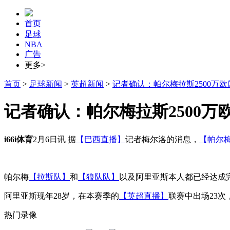
首页
足球
NBA
广告
更多>
首页
>
足球新闻
>
英超新闻
>
记者确认：帕尔梅拉斯2500万
记者确认：帕尔梅拉斯2500
i66i体育
2月6日讯 据
【巴西直播】
记者梅尔洛的消息，
【帕尔
帕尔梅
【拉斯队】
和
【狼队队】
以及阿里亚斯本人都已经达成
阿里亚斯现年28岁，在本赛季的
【英超直播】
联赛中出场23次
热门录像