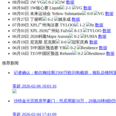
08月04日
1W
VG
0-2
1W
数据
08月04日
1W核心赛
Liquid
2-1
VG
数据
08月01日
未来运动会
Yellow Submarine
0-0
VG
数据
07月27日
丁俊晖
6-2
姚东成
数据
07月09日
XPL广州淘汰赛
TYLOO
1-2
9z
数据
07月01日
XPL 2026广州站
FaZe
8-13
TYLOO
数据
06月20日
2026科隆Major
Aurora
0-2
FURIA
数据
06月19日
尼克斯
尼克斯
0-0
冠军庆典
数据
06月18日
Ti中国区预选赛
YB
0-2
Resilience
数据
06月16日
TI15中国区预选
Refuser
0-2
Resilience
数据
推荐新闻
记者确认：帕尔梅拉斯2500万欧闪电截胡，狼队边锋阿
英超
2026-02-06 10:01:16
沙特金元完胜意甲豪门：托尼周薪50万，29场26球8助
英超
2026-02-04 17:41:09