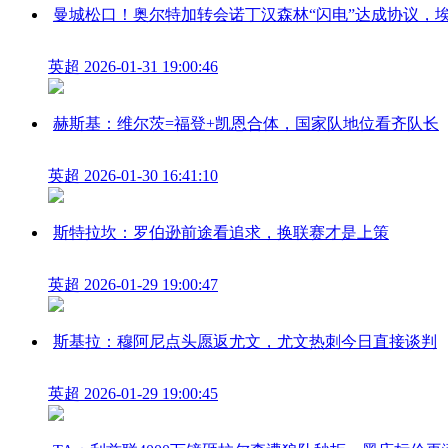
曼城松口！奥尔特加转会诺丁汉森林“闪电”达成协议，
英超
2026-01-31 19:00:46
赫斯基：维尔茨=福登+凯恩合体，国家队地位看齐队长
英超
2026-01-30 16:41:10
斯特拉坎：罗伯逊前途看追求，换联赛才是上策
英超
2026-01-29 19:00:47
斯基拉：穆阿尼点头愿返尤文，尤文热刺今日直接谈判
英超
2026-01-29 19:00:45