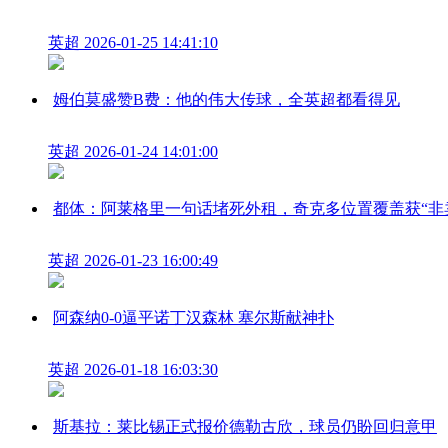
英超
2026-01-25 14:41:10
姆伯莫盛赞B费：他的伟大传球，全英超都看得见
英超
2026-01-24 14:01:00
都体：阿莱格里一句话堵死外租，奇克多位置覆盖获“非
英超
2026-01-23 16:00:49
阿森纳0-0逼平诺丁汉森林 塞尔斯献神扑
英超
2026-01-18 16:03:30
斯基拉：莱比锡正式报价德勒古欣，球员仍盼回归意甲