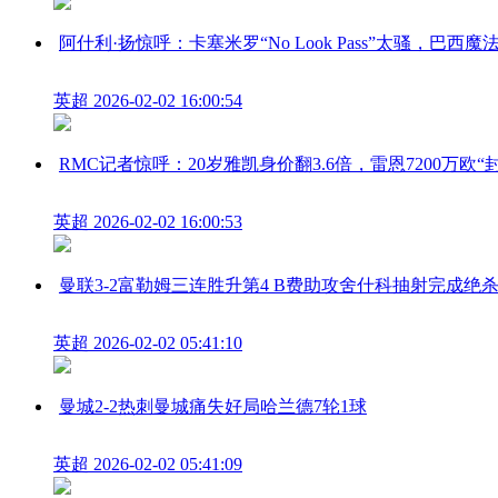
阿什利·扬惊呼：卡塞米罗“No Look Pass”太骚，巴西
英超
2026-02-02 16:00:54
RMC记者惊呼：20岁雅凯身价翻3.6倍，雷恩7200万欧“
英超
2026-02-02 16:00:53
曼联3-2富勒姆三连胜升第4 B费助攻舍什科抽射完成绝
英超
2026-02-02 05:41:10
曼城2-2热刺曼城痛失好局哈兰德7轮1球
英超
2026-02-02 05:41:09