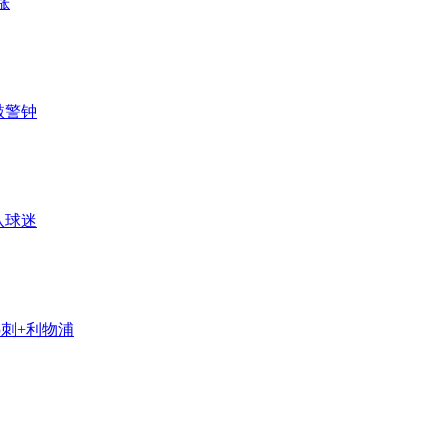
涨
敲警钟
队球迷
热刺+利物浦