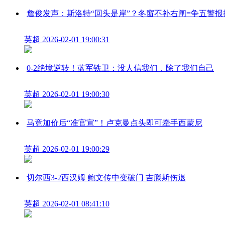
詹俊发声：斯洛特“回头是岸”？冬窗不补右闸=争五警报
英超
2026-02-01 19:00:31
0-2绝境逆转！蓝军铁卫：没人信我们，除了我们自己
英超
2026-02-01 19:00:30
马竞加价后“准官宣”！卢克曼点头即可牵手西蒙尼
英超
2026-02-01 19:00:29
切尔西3-2西汉姆 鲍文传中变破门 吉滕斯伤退
英超
2026-02-01 08:41:10