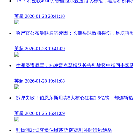
TA：利兹联4000万镑砸拉尔森遭狼队秒拒，黑店标价再
英超
2026-01-28 20:41:10
验尸官公布曼联名宿死因：长期头球致脑损伤，足坛再
英超
2026-01-28 19:41:09
生涯屡遭辱骂，36岁雷克瑟姆队长告别战竖中指回击客
英超
2026-01-28 19:41:08
拆弹失败！伯恩茅斯甩卖5大核心狂揽2.5亿镑，却连斩
英超
2026-01-25 16:41:09
利物浦2比3客负伯恩茅斯 阿德利补时读秒绝杀