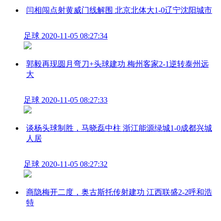
闫相闯点射黄威门线解围 北京北体大1-0辽宁沈阳城市
足球
2020-11-05 08:27:34
郭毅再现圆月弯刀+头球建功 梅州客家2-1逆转泰州远
大
足球
2020-11-05 08:27:33
谈杨头球制胜，马晓磊中柱 浙江能源绿城1-0成都兴城
人居
足球
2020-11-05 08:27:32
商隐梅开二度，奥古斯托传射建功 江西联盛2-2呼和浩
特