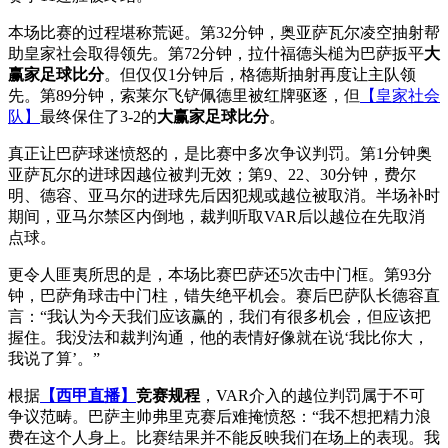
本场比赛的过程堪称荒诞。第32分钟，奥亚萨瓦尔凌空抽射帮
助皇家社会取得领先。第72分钟，拉什福德头槌为巴萨扳平
大
赢家足球比分
。但仅仅1分钟后，格德斯抽射再度让主队领
先。第89分钟，索莱尔飞铲佩德里被红牌驱逐，但
【皇家社会
队】
最终保住了3-2的
大赢家足球比分
。
真正让巴萨球迷愤怒的，是比赛中多次争议判罚。第1分钟奥
亚萨瓦尔的进球因越位被判无效；第9、22、30分钟，费尔
明、德容、亚马尔的进球先后因犯规或越位被取消。半场补时
期间，亚马尔禁区内倒地，裁判听取VAR后以越位在先取消
点球。
更令人匪夷所思的是，本场比赛巴萨还5次击中门框。第93分
钟，巴萨角球击中门柱，错失绝平机会。赛后巴萨队长德容直
言：“我认为今天我们应该赢的，我们有很多机会，但应该把
握住。我没法和裁判沟通，他的表情好像就在说‘我比你大，
我说了算’。”
根据
【西甲直播】
竞赛规程
，VAR介入的越位判罚属于不可
争议范畴。巴萨主帅弗里克赛后难掩愤怒：“我不想把精力浪
费在这个人身上。比赛结果并不能反映我们在场上的表现。我