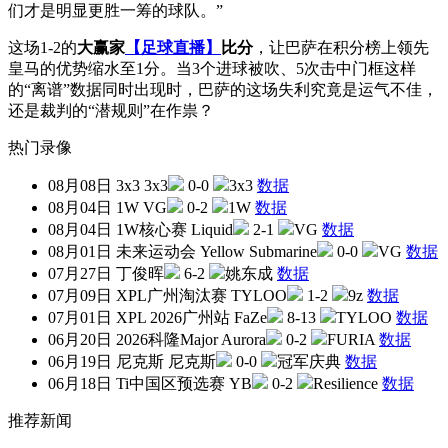
们才是明显更胜一筹的球队。”
这场1-2的
大赢家
【足球直播】
比分
，让巴萨在积分榜上领先
皇马的优势缩水至1分。当3个进球被吹、5次击中门框这样
的“离谱”数据同时出现时，巴萨的这场失利究竟是运气不佳，
还是裁判的“潜规则”在作祟？
热门录像
08月08日
3x3
3x3
0-0
3x3
数据
08月04日
1W
VG
0-2
1W
数据
08月04日
1W核心赛
Liquid
2-1
VG
数据
08月01日
未来运动会
Yellow Submarine
0-0
VG
数据
07月27日
丁俊晖
6-2
姚东成
数据
07月09日
XPL广州淘汰赛
TYLOO
1-2
9z
数据
07月01日
XPL 2026广州站
FaZe
8-13
TYLOO
数据
06月20日
2026科隆Major
Aurora
0-2
FURIA
数据
06月19日
尼克斯
尼克斯
0-0
冠军庆典
数据
06月18日
Ti中国区预选赛
YB
0-2
Resilience
数据
推荐新闻