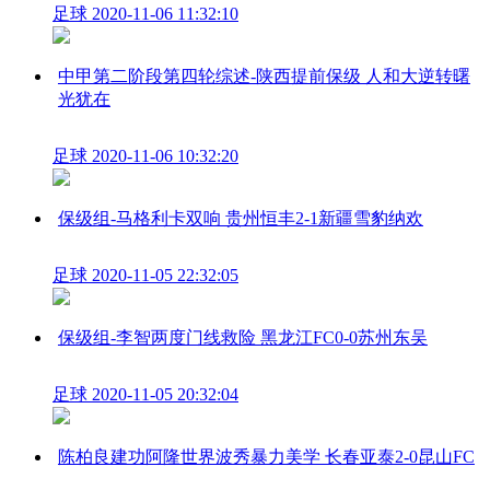
足球
2020-11-06 11:32:10
中甲第二阶段第四轮综述-陕西提前保级 人和大逆转曙
光犹在
足球
2020-11-06 10:32:20
保级组-马格利卡双响 贵州恒丰2-1新疆雪豹纳欢
足球
2020-11-05 22:32:05
保级组-李智两度门线救险 黑龙江FC0-0苏州东吴
足球
2020-11-05 20:32:04
陈柏良建功阿隆世界波秀暴力美学 长春亚泰2-0昆山FC