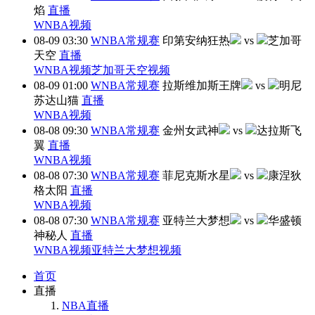
焰
直播
WNBA视频
08-09 03:30
WNBA常规赛
印第安纳狂热
vs
芝加哥
天空
直播
WNBA视频
芝加哥天空视频
08-09 01:00
WNBA常规赛
拉斯维加斯王牌
vs
明尼
苏达山猫
直播
WNBA视频
08-08 09:30
WNBA常规赛
金州女武神
vs
达拉斯飞
翼
直播
WNBA视频
08-08 07:30
WNBA常规赛
菲尼克斯水星
vs
康涅狄
格太阳
直播
WNBA视频
08-08 07:30
WNBA常规赛
亚特兰大梦想
vs
华盛顿
神秘人
直播
WNBA视频
亚特兰大梦想视频
首页
直播
NBA直播