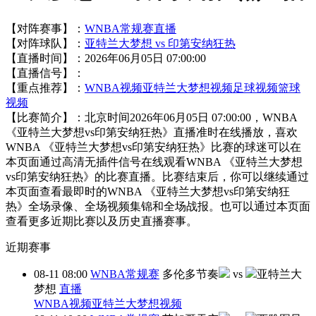
【对阵赛事】：
WNBA常规赛直播
【对阵球队】：
亚特兰大梦想 vs 印第安纳狂热
【直播时间】：2026年06月05日 07:00:00
【直播信号】：
【重点推荐】：
WNBA视频
亚特兰大梦想视频
足球视频
篮球
视频
【比赛简介】：北京时间2026年06月05日 07:00:00，WNBA
《亚特兰大梦想vs印第安纳狂热》直播准时在线播放，喜欢
WNBA 《亚特兰大梦想vs印第安纳狂热》比赛的球迷可以在
本页面通过高清无插件信号在线观看WNBA 《亚特兰大梦想
vs印第安纳狂热》的比赛直播。比赛结束后，你可以继续通过
本页面查看最即时的WNBA 《亚特兰大梦想vs印第安纳狂
热》全场录像、全场视频集锦和全场战报。也可以通过本页面
查看更多近期比赛以及历史直播赛事。
近期赛事
08-11 08:00
WNBA常规赛
多伦多节奏
vs
亚特兰大
梦想
直播
WNBA视频
亚特兰大梦想视频